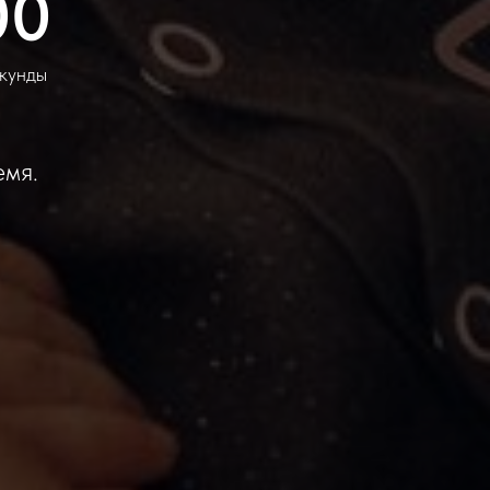
00
кунды
емя.